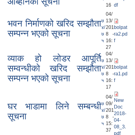
आब्हानको सूचना
16
df
04/
७
13/
भवन निर्माणको खरिद सम्झौता
४/
201
bolpat
सम्पन्न भएको सूचना
७
8 -
ra2.pd
५
16:
f
27
04/
व्याक हो लोडर आपूर्ति
७
13/
सम्वन्धीको खरिद सम्झौता
४/
201
bolpat
७
8 -
ra1.pd
सम्पन्न भएको सूचना
५
16:
f
17
04/
New
७
09/
घर भाडामा लिने सम्बन्धी
Doc
४/
201
2018-
सूचना
७
8 -
04-
५
15:
08_3.
37
pdf