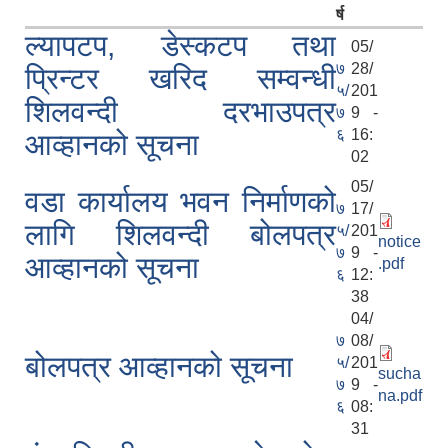
र्ष
ल्यापटप, डेस्कटप तथा
05/
७
28/
प्रिन्टर खरिद सम्वन्धी
५/
201
शिलवन्दी दरभाउपत्र
७
9 -
६
16:
आव्हानको सूचना
02
05/
वडा कार्यालय भवन निर्माणको
७
17/
लागि शिलवन्दी बोलपत्र
५/
201
notice
७
9 -
आव्हानको सूचना
.pdf
६
12:
38
04/
७
08/
बोलपत्र आव्हानको सूचना
५/
201
sucha
७
9 -
na.pdf
६
08:
31