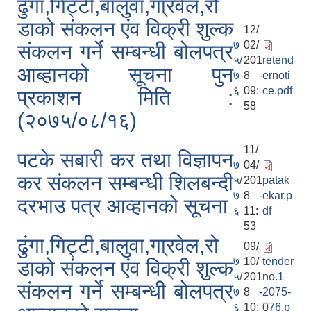
ढुंगा,गिट्टी,बालुवा,गा्रवेल,रो
डाको संकलन एंव विक्री शुल्क
12/
७
02/
संकलन गर्ने सम्बन्धी बोलपत्र
५/
201
retend
आब्हानको सूचना पुन
७
8 -
ernoti
६
09:
ce.pdf
प्रकाशन मिति :
58
(२०७५/०८/१६)
11/
पटके सबारी कर तथा विज्ञापन
७
04/
कर संकलन सम्बन्धी शिलबन्दी
५/
201
patak
७
8 -
ekar.p
दरभाउ पत्र आव्हानको सूचना
६
11:
df
53
ढुंगा,गिट्टी,बालुवा,गा्रवेल,रो
09/
७
10/
tender
डाको संकलन एंव विक्री शुल्क
५/
201
no.1
संकलन गर्ने सम्बन्धी बोलपत्र
७
8 -
2075-
६
10:
076.p