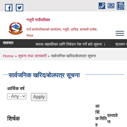
Skip to main content
गजुरी गाउँपालिका
गाउँ कार्यपालिकाको कार्यालय, गजुरी, धादिङ, बागमती प्रदेश,
नेपाल
समाचार
सरुवा सहमतिका लागि निवेदन पेश गर्ने बारे सूचना ।
श्रावण महिन
You are here
Home
»
सूचना तथा जानकारी
» सार्वजनिक खरिद/बोलपत्र सूचना
सार्वजनिक खरिद/बोलपत्र सूचना
आर्थिक वर्ष
आ
र्थि
दस्तावे
शिर्षक
क
मिति
ज
व