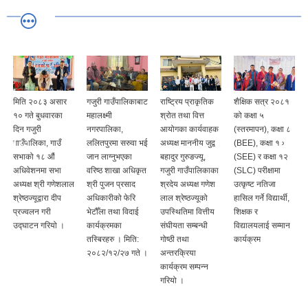
मिति २०८३ असार
गजुरी गाउँपालिकाबाट
राष्ट्रिय प्राकृतिक
शैक्षिक सत्र २०८१
१० गते बुधवारका
महालक्ष्मी
श्रोत तथा वित्त
को कक्षा ५
दिन गजुरी
नगरपालिका,
आयोगका कार्यवाहक
(स्तरमापन), कक्षा ८
गाउँपालिका, गाउँ
ललितपुरमा सरुवा भई
अध्यक्ष माननीय जुद्व
(BEE), कक्षा १०
सभाको १८ ‍औं
जान लाग्‍नुभएका
बहादुर गुरुङज्यू,
(SEE) र कक्षा १२
अधिवेशनमा सभा
वरिष्‍ठ शाखा अधिकृत
गजुरी गाउँपालिकाका
(SLC) परीक्षामा
अध्यक्ष श्री गणेशलाल
श्री पुजन प्रसाद
श्रदेय अध्यक्ष गणेश
उत्कृष्ट नतिजा
श्रेष्‍ठज्यूद्वारा दीप
अधिकारीको फेरि
लाल श्रेष्ठज्यूको
हासिल गर्ने विद्यार्थी,
प्रज्वलन गरी
भेटौँला तथा विदाई
उपस्थितिमा वित्तीय
शिक्षक र
उद्घाटन गरियो ।
कार्यक्रमका
संघीयता सम्बन्धी
विद्यालयलाई सम्मान
तस्बिरहरु । मिति:
गोष्ठी तथा
कार्यक्रम
२०८२/१२/२७ गते ।
अन्तरक्रिया
कार्यक्रम सम्पन्न
गरियो ।