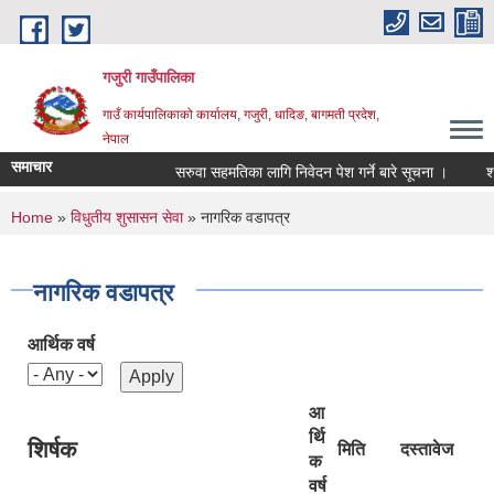
Skip to main content
गजुरी गाउँपालिका
गाउँ कार्यपालिकाको कार्यालय, गजुरी, धादिङ, बागमती प्रदेश,
नेपाल
समाचार
सरुवा सहमतिका लागि निवेदन पेश गर्ने बारे सूचना ।
श्रा
You are here
Home
»
विधुतीय शुसासन सेवा
» नागरिक वडापत्र
नागरिक वडापत्र
आर्थिक वर्ष
आ
र्थि
शिर्षक
मिति
दस्तावेज
क
वर्ष