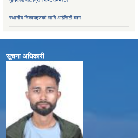
युनिकोड बाट प्रिती फन्ट कन्भर्रटर
स्थानीय निकायहरुको लागि आईसिटी ब्लग
सूचना अधिकारी