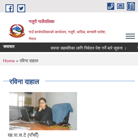
Skip to main content
गजुरी गाउँपालिका
गाउँ कार्यपालिकाको कार्यालय, गजुरी, धादिङ, बागमती प्रदेश,
नेपाल
समाचार
सरुवा सहमतिका लागि निवेदन पेश गर्ने बारे सूचना ।
श्र
You are here
Home
» रविना दाहाल
रविना दाहाल
खा.पा.स.टे (पाँचौँ)