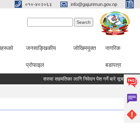
०१०-४०२०६३
info@gajurimun.gov.np
Search form
Search
लयहरूको
जनसाङ्खिकीय
जोखिमयुक्त
नागरिक
प्रोफाइल
बडापत्र
सरुवा सहमतिका लागि निवेदन पेश गर्ने बारे सूचना ।
श्