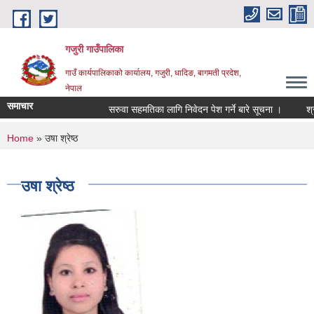
Skip to main content
गजुरी गाउँपालिका
गाउँ कार्यपालिकाको कार्यालय, गजुरी, धादिङ, बागमती प्रदेश,
नेपाल
समाचार
सरुवा सहमतिका लागि निवेदन पेश गर्ने बारे सूचना ।
श्राव
You are here
Home
» उषा श्रेष्ठ
उषा श्रेष्ठ