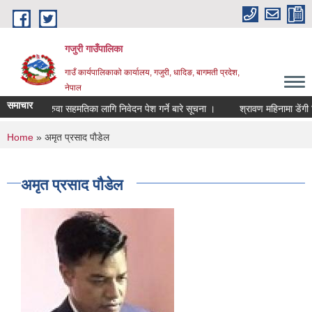
Skip to main content
गजुरी गाउँपालिका
गाउँ कार्यपालिकाको कार्यालय, गजुरी, धादिङ, बागमती प्रदेश,
नेपाल
समाचार
सरुवा सहमतिका लागि निवेदन पेश गर्ने बारे सूचना ।
श्रावण महिनामा डेंगी न
You are here
Home
» अमृत प्रसाद पाैडेल
अमृत प्रसाद पाैडेल